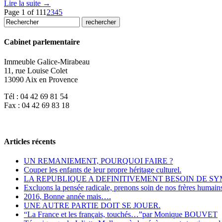
Lire la suite →
Page 1 of 11
1
2
3
4
5
Cabinet parlementaire
Immeuble Galice-Mirabeau
11, rue Louise Colet
13090 Aix en Provence
Tél : 04 42 69 81 54
Fax : 04 42 69 83 18
Articles récents
UN REMANIEMENT, POURQUOI FAIRE ?
Couper les enfants de leur propre héritage culturel.
LA REPUBLIQUE A DEFINITIVEMENT BESOIN DE S
Excluons la pensée radicale, prenons soin de nos frères huma
2016, Bonne année mais….
UNE AUTRE PARTIE DOIT SE JOUER.
“La France et les français, touchés…”par Monique BOUVET