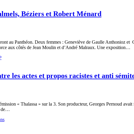
almels, Béziers et Robert Ménard
treront au Panthéon. Deux femmes : Geneviève de Gaulle Anthonioz et 
côtés de Jean Moulin et d’André Malraux. Une exposition…
P
re les actes et propos racistes et anti sémit
mission « Thalassa » sur la 3. Son producteur, Georges Pernoud avait f
re de…
ons