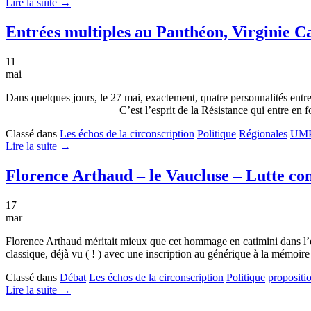
Lire la suite →
Entrées multiples au Panthéon, Virginie C
11
mai
Dans quelques jours, le 27 mai, exactement, quatre personnalités en
C’est l’esprit de la Résistance qui entre en force aux 
Classé dans
Les échos de la circonscription
Politique
Régionales
UM
Lire la suite →
Florence Arthaud – le Vaucluse – Lutte cont
17
mar
Florence Arthaud méritait mieux que cet hommage en catimini dans l’é
classique, déjà vu ( ! ) avec une inscription au générique à la mémoi
Classé dans
Débat
Les échos de la circonscription
Politique
propositi
Lire la suite →