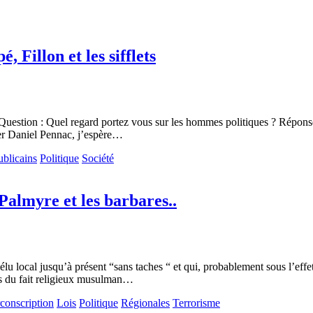
 Fillon et les sifflets
 Question : Quel regard portez vous sur les hommes politiques ? Réponse
her Daniel Pennac, j’espère…
blicains
Politique
Société
almyre et les barbares..
lu local jusqu’à présent “sans taches “ et qui, probablement sous l’eff
es du fait religieux musulman…
rconscription
Lois
Politique
Régionales
Terrorisme