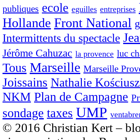
ecole
publiques
eguilles
entreprises
Hollande
Front National
g
Je
Intermittents du spectacle
Jérôme Cahuzac
luc ch
la provence
Marseille
Tous
Marseille Pro
Joissains
Nathalie Kościus
NKM
Plan de Campagne
Pr
UMP
sondage
taxes
ventabre
© 2016 Christian Kert – b