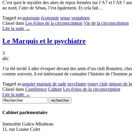
C’est quoi le mystère des aires de repos fermées sur l’A7 et l’A8 ? aura
au nord, l’aire de Sénas, l’est également. Et cela fait…
Tagged as:
autoroute
économie
senas
ventabren
Classé dans
Les échos de la circonscription
Vie de la circonscription
Lire la suite →
Le Marquis et le psychiatre
3
déc
J’ai été invité à aller évoquer devant des amis d’un club Rotarien, ch
comme souvent, il est intéressant de connaitre l’histoire de l’homme
Tagged as:
arquier
marquis de sade
psychiatre
rotary club
simone de b
Classé dans
Conférence
Culture
Les échos de la circonscription
Lire la suite →
Cabinet parlementaire
Immeuble Galice-Mirabeau
11, rue Louise Colet