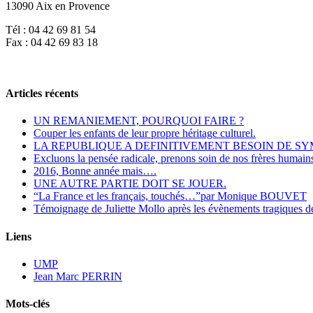
13090 Aix en Provence
Tél : 04 42 69 81 54
Fax : 04 42 69 83 18
Articles récents
UN REMANIEMENT, POURQUOI FAIRE ?
Couper les enfants de leur propre héritage culturel.
LA REPUBLIQUE A DEFINITIVEMENT BESOIN DE S
Excluons la pensée radicale, prenons soin de nos frères huma
2016, Bonne année mais….
UNE AUTRE PARTIE DOIT SE JOUER.
“La France et les français, touchés…”par Monique BOUVET
Témoignage de Juliette Mollo après les évènements tragiques d
Liens
UMP
Jean Marc PERRIN
Mots-clés