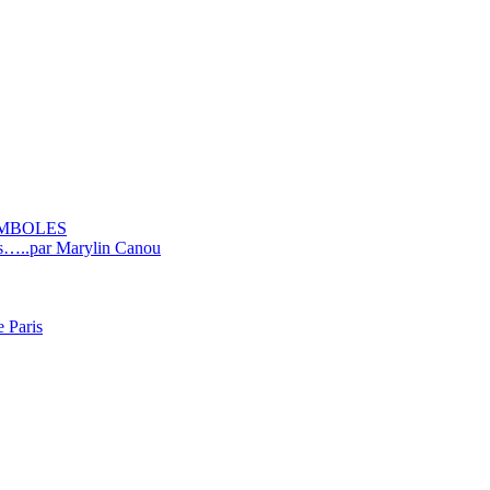
YMBOLES
ins…..par Marylin Canou
e Paris